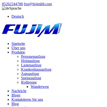
85262244786
fxq@fujimlift.com
Sprache
Deutsch
Startseite
Über uns
Produkte
Personenaufzug
Heimaufzug
Lastenaufzug
Krankenhausaufzug
Autoaufzug
Speiseaufzug
Rolltreppe
Wanderweg
Nachricht
Blogs
Kontaktieren Sie uns
Blog