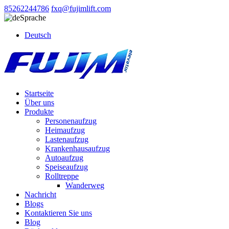
85262244786
fxq@fujimlift.com
Sprache
Deutsch
Startseite
Über uns
Produkte
Personenaufzug
Heimaufzug
Lastenaufzug
Krankenhausaufzug
Autoaufzug
Speiseaufzug
Rolltreppe
Wanderweg
Nachricht
Blogs
Kontaktieren Sie uns
Blog