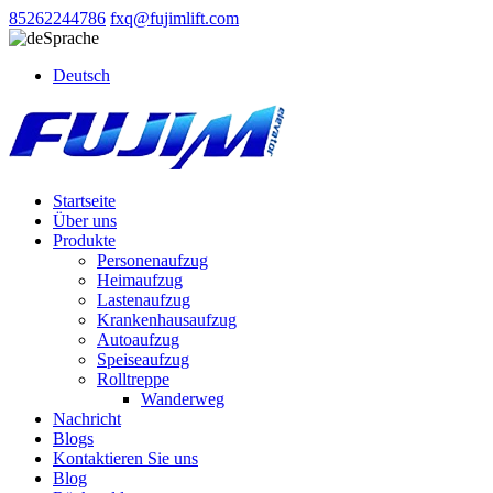
85262244786
fxq@fujimlift.com
Sprache
Deutsch
Startseite
Über uns
Produkte
Personenaufzug
Heimaufzug
Lastenaufzug
Krankenhausaufzug
Autoaufzug
Speiseaufzug
Rolltreppe
Wanderweg
Nachricht
Blogs
Kontaktieren Sie uns
Blog