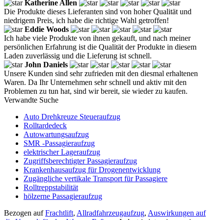
Katherine Allen
Die Produkte dieses Lieferanten sind von hoher Qualität und
niedrigem Preis, ich habe die richtige Wahl getroffen!
Eddie Woods
Ich habe viele Produkte von ihnen gekauft, und nach meiner
persönlichen Erfahrung ist die Qualität der Produkte in diesem
Laden zuverlässig und die Lieferung ist schnell.
John Daniels
Unsere Kunden sind sehr zufrieden mit den diesmal erhaltenen
Waren. Da Ihr Unternehmen sehr schnell und aktiv mit den
Problemen zu tun hat, sind wir bereit, sie wieder zu kaufen.
Verwandte Suche
Auto Drehkreuze Steueraufzug
Rolltardedeck
Autowartungsaufzug
SMR -Passagieraufzug
elektrischer Lageraufzug
Zugriffsberechtigter Passagieraufzug
Krankenhausaufzug für Drogenentwicklung
Zugängliche vertikale Transport für Passagiere
Rolltreppstabilität
hölzerne Passagieraufzug
Bezogen auf
Frachtlift
,
Allradfahrzeugaufzug
,
Auswirkungen auf