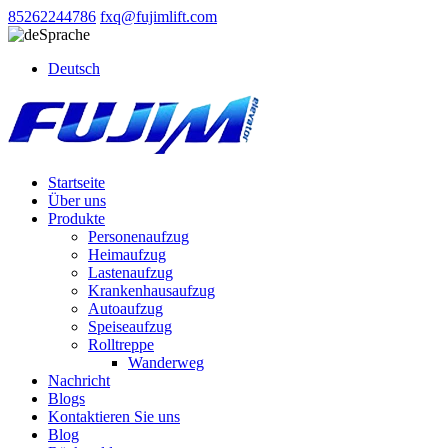
85262244786
fxq@fujimlift.com
Sprache
Deutsch
Startseite
Über uns
Produkte
Personenaufzug
Heimaufzug
Lastenaufzug
Krankenhausaufzug
Autoaufzug
Speiseaufzug
Rolltreppe
Wanderweg
Nachricht
Blogs
Kontaktieren Sie uns
Blog