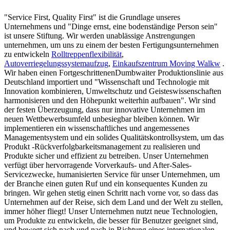
"Service First, Quality First" ist die Grundlage unseres
Unternehmens und "Dinge ernst, eine bodenständige Person sein"
ist unsere Stiftung. Wir werden unablässige Anstrengungen
unternehmen, um uns zu einem der besten Fertigungsunternehmen
zu entwickeln
Rolltreppenflexibilität
,
Autoverriegelungssystemaufzug
,
Einkaufszentrum Moving Walkw
.
Wir haben einen FortgeschrittenenDumbwaiter Produktionslinie aus
Deutschland importiert und "Wissenschaft und Technologie mit
Innovation kombinieren, Umweltschutz und Geisteswissenschaften
harmonisieren und den Höhepunkt weiterhin aufbauen". Wir sind
der festen Überzeugung, dass nur innovative Unternehmen im
neuen Wettbewerbsumfeld unbesiegbar bleiben können. Wir
implementieren ein wissenschaftliches und angemessenes
Managementsystem und ein solides Qualitätskontrollsystem, um das
Produkt -Rückverfolgbarkeitsmanagement zu realisieren und
Produkte sicher und effizient zu betreiben. Unser Unternehmen
verfügt über hervorragende Vorverkaufs- und After-Sales-
Servicezwecke, humanisierten Service für unser Unternehmen, um
der Branche einen guten Ruf und ein konsequentes Kunden zu
bringen. Wir gehen stetig einen Schritt nach vorne vor, so dass das
Unternehmen auf der Reise, sich dem Land und der Welt zu stellen,
immer höher fliegt! Unser Unternehmen nutzt neue Technologien,
um Produkte zu entwickeln, die besser für Benutzer geeignet sind,
und bewegt sich nach und nach in Richtung eines internationalen