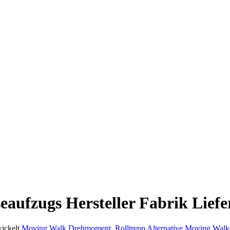
aufzugs Hersteller Fabrik Liefe
wickelt
Moving Walk Drehmoment
,
Rolltrepp Alternative Moving Walk