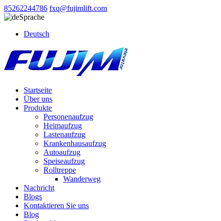
85262244786
fxq@fujimlift.com
Sprache
Deutsch
Startseite
Über uns
Produkte
Personenaufzug
Heimaufzug
Lastenaufzug
Krankenhausaufzug
Autoaufzug
Speiseaufzug
Rolltreppe
Wanderweg
Nachricht
Blogs
Kontaktieren Sie uns
Blog