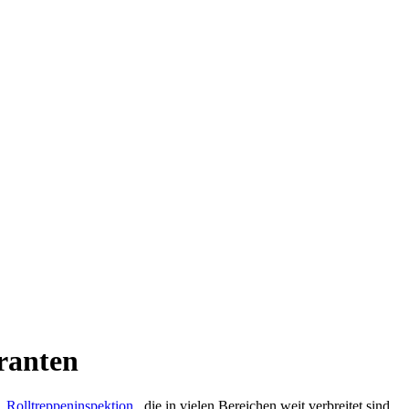
ranten
,
Rolltreppeninspektion
, die in vielen Bereichen weit verbreitet sind.