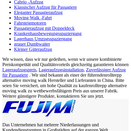
Cabrio -Aufzug
Klassischer Aufzug für Passagiere
Eleganter Passagieraufzug
Moving Walk -Fahrt
Fahrsteigmotoren
Passagieraufzug mit Doppeldeck
Krankenhausbewegungsspaziergang
Lagerhaus Umzugsspaziergang
grauer Dumbwaiter
Kleiner Güteraufzug
Wir wissen, dass wir nur gedeihen, wenn wir unsere kombinierte
Preiskompetität und Qualitätsvorteils gleichzeitig garantieren können
Lageraufzugspreis
,
Lageraufzugsinstallation
,
Zuverlässiger Aufzug
für Passagiere
. Wir sind bekannt als einer der führendenrolltrepp
alternative moving walk Hersteller und Lieferanten in China. Bitte
seien Sie versichert, um hohe Qualität zu kaufenrolltrepp alternative
moving walk zu wettbewerbsfähigem Preis aus unserer Fabrik.
Weitere günstigere Produkte, kontaktieren Sie uns jetzt.
Das Unternehmen hat mehrere Niederlassungen und
Kundendienstzentren in Großstädten auf der ganzen Welt