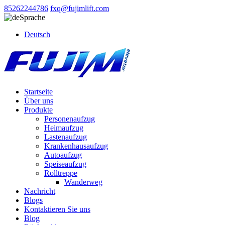
85262244786
fxq@fujimlift.com
Sprache
Deutsch
Startseite
Über uns
Produkte
Personenaufzug
Heimaufzug
Lastenaufzug
Krankenhausaufzug
Autoaufzug
Speiseaufzug
Rolltreppe
Wanderweg
Nachricht
Blogs
Kontaktieren Sie uns
Blog