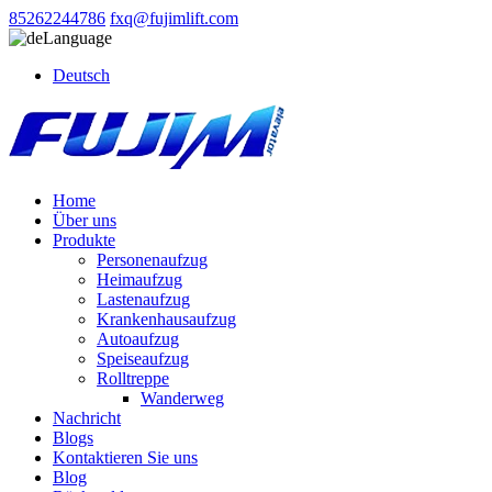
85262244786
fxq@fujimlift.com
Language
Deutsch
Home
Über uns
Produkte
Personenaufzug
Heimaufzug
Lastenaufzug
Krankenhausaufzug
Autoaufzug
Speiseaufzug
Rolltreppe
Wanderweg
Nachricht
Blogs
Kontaktieren Sie uns
Blog