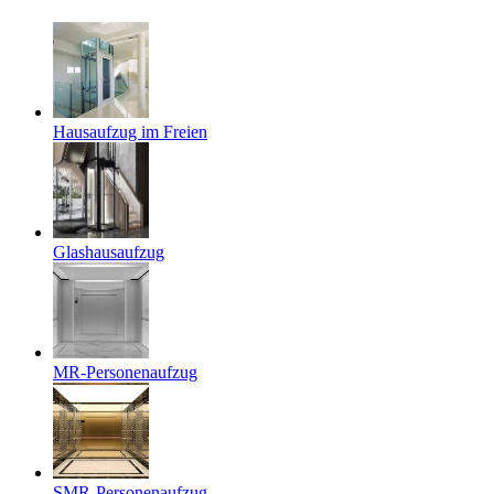
Hausaufzug im Freien
Glashausaufzug
MR-Personenaufzug
SMR-Personenaufzug