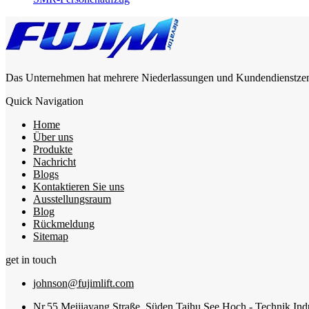
Das Unternehmen hat mehrere Niederlassungen und Kundendienstzentre
Quick Navigation
Home
Über uns
Produkte
Nachricht
Blogs
Kontaktieren Sie uns
Ausstellungsraum
Blog
Rückmeldung
Sitemap
get in touch
johnson@fujimlift.com
Nr.55 Meijiayang Straße, Süden Taihu See Hoch - Technik Indu