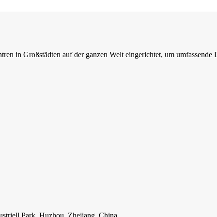
n in Großstädten auf der ganzen Welt eingerichtet, um umfassende Di
striell Park, Huzhou, Zhejiang, China