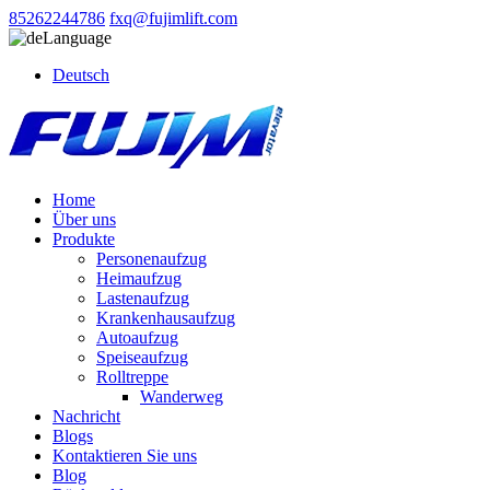
85262244786
fxq@fujimlift.com
Language
Deutsch
Home
Über uns
Produkte
Personenaufzug
Heimaufzug
Lastenaufzug
Krankenhausaufzug
Autoaufzug
Speiseaufzug
Rolltreppe
Wanderweg
Nachricht
Blogs
Kontaktieren Sie uns
Blog