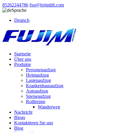
85262244786
fxq@fujimlift.com
Sprache
Deutsch
Startseite
Über uns
Produkte
Personenaufzug
Heimaufzug
Lastenaufzug
Krankenhausaufzug
Autoaufzug
Speiseaufzug
Rolltreppe
Wanderweg
Nachricht
Blogs
Kontaktieren Sie uns
Blog