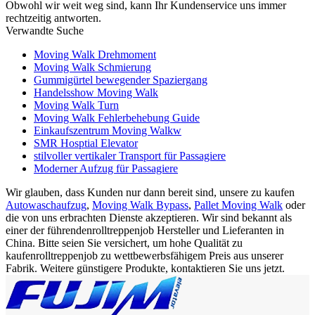
Obwohl wir weit weg sind, kann Ihr Kundenservice uns immer
rechtzeitig antworten.
Verwandte Suche
Moving Walk Drehmoment
Moving Walk Schmierung
Gummigürtel bewegender Spaziergang
Handelsshow Moving Walk
Moving Walk Turn
Moving Walk Fehlerbehebung Guide
Einkaufszentrum Moving Walkw
SMR Hosptial Elevator
stilvoller vertikaler Transport für Passagiere
Moderner Aufzug für Passagiere
Wir glauben, dass Kunden nur dann bereit sind, unsere zu kaufen
Autowaschaufzug
,
Moving Walk Bypass
,
Pallet Moving Walk
oder
die von uns erbrachten Dienste akzeptieren. Wir sind bekannt als
einer der führendenrolltreppenjob Hersteller und Lieferanten in
China. Bitte seien Sie versichert, um hohe Qualität zu
kaufenrolltreppenjob zu wettbewerbsfähigem Preis aus unserer
Fabrik. Weitere günstigere Produkte, kontaktieren Sie uns jetzt.