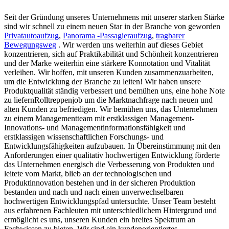
Seit der Gründung unseres Unternehmens mit unserer starken Stärke
sind wir schnell zu einem neuen Star in der Branche von geworden
Privatautoaufzug
,
Panorama -Passagieraufzug
,
tragbarer
Bewegungsweg
. Wir werden uns weiterhin auf dieses Gebiet
konzentrieren, sich auf Praktikabilität und Schönheit konzentrieren
und der Marke weiterhin eine stärkere Konnotation und Vitalität
verleihen. Wir hoffen, mit unseren Kunden zusammenzuarbeiten,
um die Entwicklung der Branche zu leiten! Wir haben unsere
Produktqualität ständig verbessert und bemühen uns, eine hohe Note
zu liefernRolltreppenjob um die Marktnachfrage nach neuen und
alten Kunden zu befriedigen. Wir bemühen uns, das Unternehmen
zu einem Managementteam mit erstklassigen Management-
Innovations- und Managementinformationsfähigkeit und
erstklassigen wissenschaftlichen Forschungs- und
Entwicklungsfähigkeiten aufzubauen. In Übereinstimmung mit den
Anforderungen einer qualitativ hochwertigen Entwicklung förderte
das Unternehmen energisch die Verbesserung von Produkten und
leitete vom Markt, blieb an der technologischen und
Produktinnovation bestehen und in der sicheren Produktion
bestanden und nach und nach einen unverwechselbaren
hochwertigen Entwicklungspfad untersuchte. Unser Team besteht
aus erfahrenen Fachleuten mit unterschiedlichem Hintergrund und
ermöglicht es uns, unseren Kunden ein breites Spektrum an
Fachwissen zu bieten. Wir sind ein kundenorientiertes