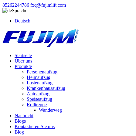
85262244786
fxq@fujimlift.com
Sprache
Deutsch
Startseite
Über uns
Produkte
Personenaufzug
Heimaufzug
Lastenaufzug
Krankenhausaufzug
Autoaufzug
Speiseaufzug
Rolltreppe
Wanderweg
Nachricht
Blogs
Kontaktieren Sie uns
Blog