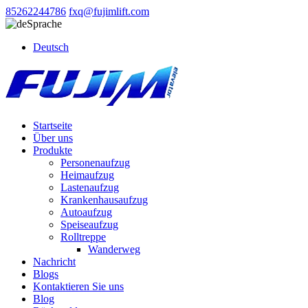
85262244786
fxq@fujimlift.com
Sprache
Deutsch
Startseite
Über uns
Produkte
Personenaufzug
Heimaufzug
Lastenaufzug
Krankenhausaufzug
Autoaufzug
Speiseaufzug
Rolltreppe
Wanderweg
Nachricht
Blogs
Kontaktieren Sie uns
Blog