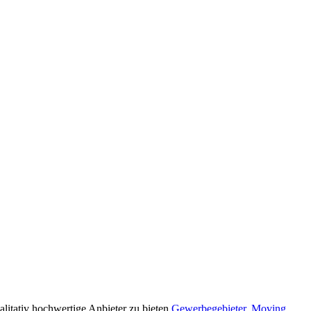
alitativ hochwertige Anbieter zu bieten
Gewerbegebieter
,
Moving