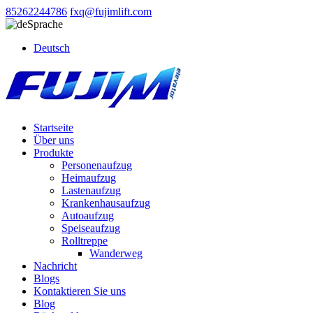
85262244786
fxq@fujimlift.com
Sprache
Deutsch
Startseite
Über uns
Produkte
Personenaufzug
Heimaufzug
Lastenaufzug
Krankenhausaufzug
Autoaufzug
Speiseaufzug
Rolltreppe
Wanderweg
Nachricht
Blogs
Kontaktieren Sie uns
Blog