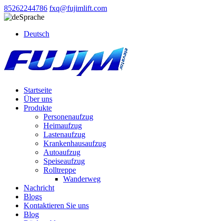
85262244786
fxq@fujimlift.com
Sprache
Deutsch
Startseite
Über uns
Produkte
Personenaufzug
Heimaufzug
Lastenaufzug
Krankenhausaufzug
Autoaufzug
Speiseaufzug
Rolltreppe
Wanderweg
Nachricht
Blogs
Kontaktieren Sie uns
Blog