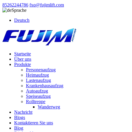
85262244786
fxq@fujimlift.com
Sprache
Deutsch
Startseite
Über uns
Produkte
Personenaufzug
Heimaufzug
Lastenaufzug
Krankenhausaufzug
Autoaufzug
Speiseaufzug
Rolltreppe
Wanderweg
Nachricht
Blogs
Kontaktieren Sie uns
Blog