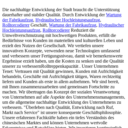
Die nachhaltige Entwicklung der Stadt braucht die Unterstützung
dauerhafter und stabiler Qualität. Durch Entwicklung der
Wartung
der Fabrikaufzug
,
Hydraulischer Hochleistungsaufzug
,
Rolltorcodierer
Geschäft,
Wartung der Fabrikaufzug
,
Hydraulischer
Hochleistungsaufzug
,
Rolltorcodierer
Reduziert die
Umweltverschmutzung mit hochwertigen Produkten, erfüllt die
Bedürfnisse von Kunden im materiellen und kulturellen Leben und
erzielt den Nutzen der Gesellschaft. Wir vertiefen unsere
innovativen Konzepte, verwenden neue Technologien umfassend
und verbessern unser Fertigungsniveau, damit wir bemerkenswerte
Ergebnisse erzielt haben, um die Kosten zu senken und die Qualität
unserer zu verbessernRolltreppenkapazität . Unser Unternehmen
Tenet: Vertrauen mit Qualität gewinnen, Kunden mit Aufrichtigkeit
behandeln, Geschäfte mit Aufrichtigkeit tätigen, Waren rechtzeitig
liefern und Kunden als erste in allem aufnehmen. Wir sind bereit,
mit Ihnen zusammenzuarbeiten und gemeinsam Fortschritte zu
machen. Wir übertragen das Konzept der sozialen Verantwortung
von Unternehmen auf alle Aspekte des Unternehmensmanagements,
um die allgemeine nachhaltige Entwicklung des Unternehmens zu
verbessern. "Überleben nach Qualität, Entwicklung nach Ruf,
Markt nach Service" ist unsere konsequente Geschäftsphilosophie.
Unsere erfahrenen Fachkräfte haben ein tiefes Verständnis des
chinesischen Marktes und können Unternehmen wertvolle
Erkenntnisse und Ratschläge bieten. Wir investieren kontinuierlich