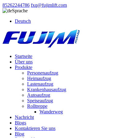
85262244786
fxq@fujimlift.com
Sprache
Deutsch
Startseite
Über uns
Produkte
Personenaufzug
Heimaufzug
Lastenaufzug
Krankenhausaufzug
Autoaufzug
Speiseaufzug
Rolltreppe
Wanderweg
Nachricht
Blogs
Kontaktieren Sie uns
Blog