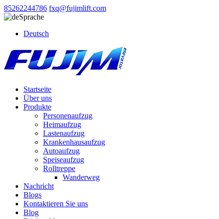
85262244786
fxq@fujimlift.com
Sprache
Deutsch
Startseite
Über uns
Produkte
Personenaufzug
Heimaufzug
Lastenaufzug
Krankenhausaufzug
Autoaufzug
Speiseaufzug
Rolltreppe
Wanderweg
Nachricht
Blogs
Kontaktieren Sie uns
Blog