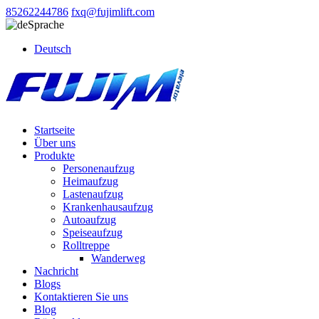
85262244786
fxq@fujimlift.com
Sprache
Deutsch
Startseite
Über uns
Produkte
Personenaufzug
Heimaufzug
Lastenaufzug
Krankenhausaufzug
Autoaufzug
Speiseaufzug
Rolltreppe
Wanderweg
Nachricht
Blogs
Kontaktieren Sie uns
Blog