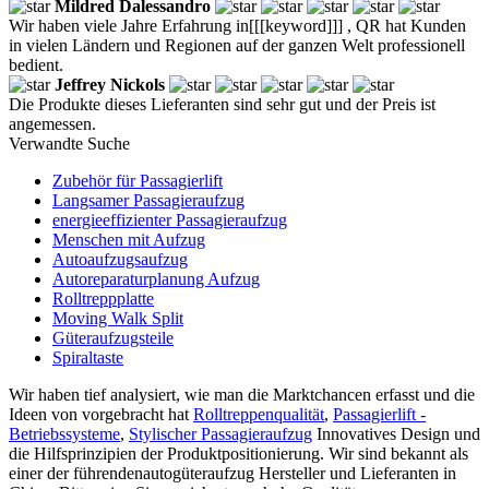
Mildred Dalessandro
Wir haben viele Jahre Erfahrung in[[[keyword]]] , QR hat Kunden
in vielen Ländern und Regionen auf der ganzen Welt professionell
bedient.
Jeffrey Nickols
Die Produkte dieses Lieferanten sind sehr gut und der Preis ist
angemessen.
Verwandte Suche
Zubehör für Passagierlift
Langsamer Passagieraufzug
energieeffizienter Passagieraufzug
Menschen mit Aufzug
Autoaufzugsaufzug
Autoreparaturplanung Aufzug
Rolltreppplatte
Moving Walk Split
Güteraufzugsteile
Spiraltaste
Wir haben tief analysiert, wie man die Marktchancen erfasst und die
Ideen von vorgebracht hat
Rolltreppenqualität
,
Passagierlift -
Betriebssysteme
,
Stylischer Passagieraufzug
Innovatives Design und
die Hilfsprinzipien der Produktpositionierung. Wir sind bekannt als
einer der führendenautogüteraufzug Hersteller und Lieferanten in