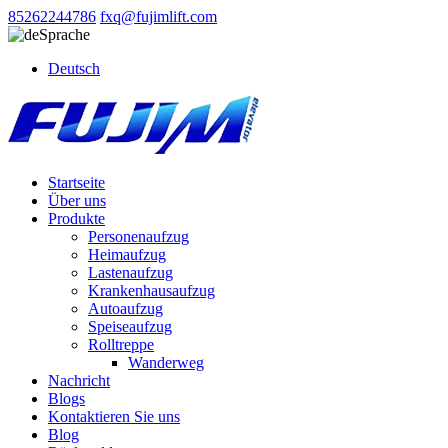
85262244786
fxq@fujimlift.com
Sprache
Deutsch
Startseite
Über uns
Produkte
Personenaufzug
Heimaufzug
Lastenaufzug
Krankenhausaufzug
Autoaufzug
Speiseaufzug
Rolltreppe
Wanderweg
Nachricht
Blogs
Kontaktieren Sie uns
Blog