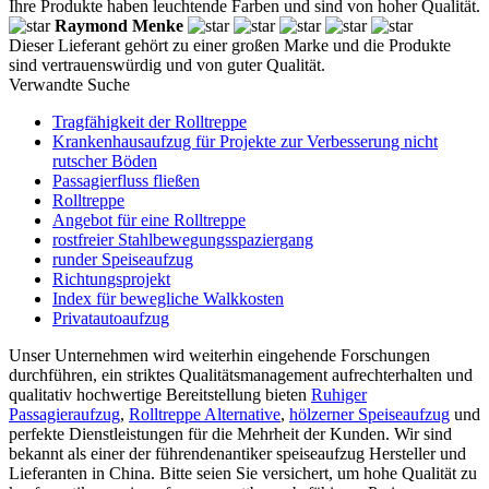
Ihre Produkte haben leuchtende Farben und sind von hoher Qualität.
Raymond Menke
Dieser Lieferant gehört zu einer großen Marke und die Produkte
sind vertrauenswürdig und von guter Qualität.
Verwandte Suche
Tragfähigkeit der Rolltreppe
Krankenhausaufzug für Projekte zur Verbesserung nicht
rutscher Böden
Passagierfluss fließen
Rolltreppe
Angebot für eine Rolltreppe
rostfreier Stahlbewegungsspaziergang
runder Speiseaufzug
Richtungsprojekt
Index für bewegliche Walkkosten
Privatautoaufzug
Unser Unternehmen wird weiterhin eingehende Forschungen
durchführen, ein striktes Qualitätsmanagement aufrechterhalten und
qualitativ hochwertige Bereitstellung bieten
Ruhiger
Passagieraufzug
,
Rolltreppe Alternative
,
hölzerner Speiseaufzug
und
perfekte Dienstleistungen für die Mehrheit der Kunden. Wir sind
bekannt als einer der führendenantiker speiseaufzug Hersteller und
Lieferanten in China. Bitte seien Sie versichert, um hohe Qualität zu