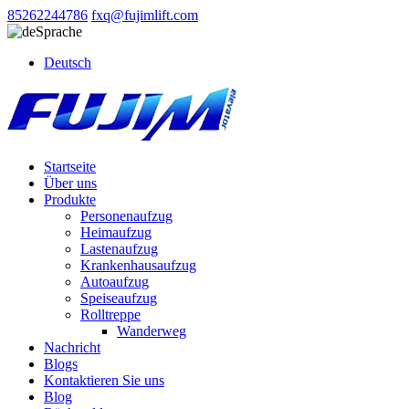
85262244786
fxq@fujimlift.com
Sprache
Deutsch
Startseite
Über uns
Produkte
Personenaufzug
Heimaufzug
Lastenaufzug
Krankenhausaufzug
Autoaufzug
Speiseaufzug
Rolltreppe
Wanderweg
Nachricht
Blogs
Kontaktieren Sie uns
Blog